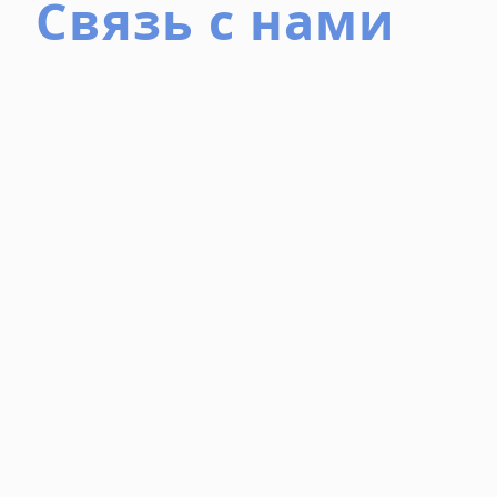
Связь с нами
ОСТАЛИСЬ
ВОПРОСЫ?
Специально для обработки запросов по телефону,
электронной почте или с помощью данной формы
запросов нами создан отдел оперативных контактов.
Вы можете задать вопросы любым удобным для Вас
способом, наши специалисты дадут Вам оперативный
ответ