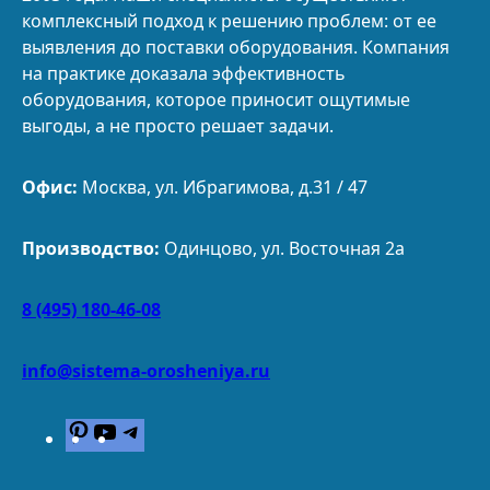
комплексный подход к решению проблем: от ее
выявления до поставки оборудования. Компания
на практике доказала эффективность
оборудования, которое приносит ощутимые
выгоды, а не просто решает задачи.
Офис:
Москва, ул. Ибрагимова, д.31 / 47
Производство:
Одинцово, ул. Восточная 2а
8 (495) 180-46-08
info@sistema-orosheniya.ru
P
Y
T
i
o
e
n
u
l