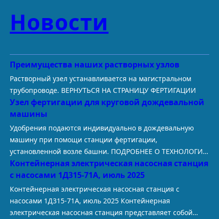
t
T
e
Новости
e
u
g
r
b
r
e
e
a
s
m
Преимущества наших растворных узлов
t
Растворный узел устанавливается на магистральном
трубопроводе. ВЕРНУТЬСЯ НА СТРАНИЦУ ФЕРТИГАЦИИ
Узел фертигации для круговой дождевальной
машины
Удобрения подаются индивидуально в дождевальную
машину при помощи станции фертигации,
установленной возле башни. ПОДРОБНЕЕ О ТЕХНОЛОГИИ
Контейнерная электрическая насосная станция
ФЕРТИГАЦИИ В условиях растущей конкуренции и
с насосами 1Д315-71А, июль 2025
требований к рентабельности сельскохозяйственные
производители все чаще обращаются к технологиям,
Контейнерная электрическая насосная станция с
которые позволяют получать максимальную отдачу с
насосами 1Д315-71А, июль 2025 Контейнерная
каждого гектара. Одной из таких высокоэффективных
электрическая насосная станция представляет собой