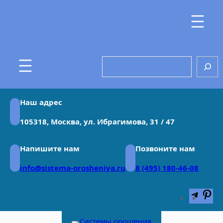
Перейти
к
содержимому
Search
Наш адрес
105318, Москва, ул. Ибрагимова, 31 / 47
Напишите нам
Позвоните нам
info@sistema-orosheniya.ru
8 (495) 180-46-08
Teleg
Pin
Круговые