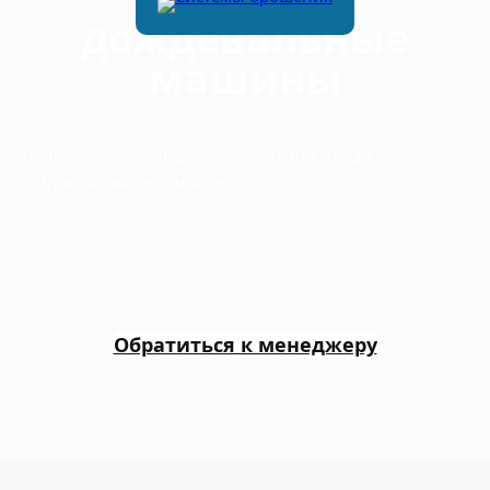
дождевальные
машины
Наиболее простые в использовании, среди
широкозахватных машин
Обратиться к менеджеру