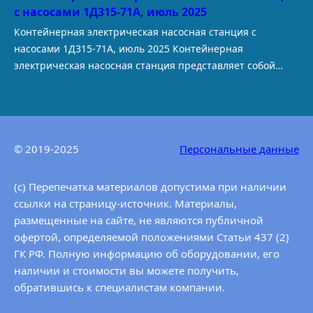
с насосами 1Д315-71А, июль 2025
требований к рентабельности сельскохозяйственные
производители все чаще обращаются к технологиям,
Контейнерная электрическая насосная станция с
которые позволяют получать максимальную отдачу с
насосами 1Д315-71А, июль 2025 Контейнерная
каждого гектара. Одной из таких высокоэффективных
электрическая насосная станция представляет собой
технологий является фертигация — одновременное
комплексное решение для перекачивания больших
внесение удобрений с поливной водой при помощи
объемов воды, в частности обеспечивает первичный
широкозахватных…
забор воды из открытого водоема и обеспечивает ее
бесперебойное перемещение непосредственно
© 2019-2025
Персональные данные
потребителю. При необходимости осуществления
перекачки воды на значительные расстояние перекачка
может осуществляться до бустерных станций, которые в
(c) Перепечатка материалов допустима при наличии
свою…
ссылки на страницу-источник. Материалы,
размещенные на сайте, не являются публичной
офертой, определяемой положениями Статьи 437 (2)
ГК РФ. Полную информацию об оборудовании, его
наличии и стоимости вы можете получить,
обратившись к специалистам компании.