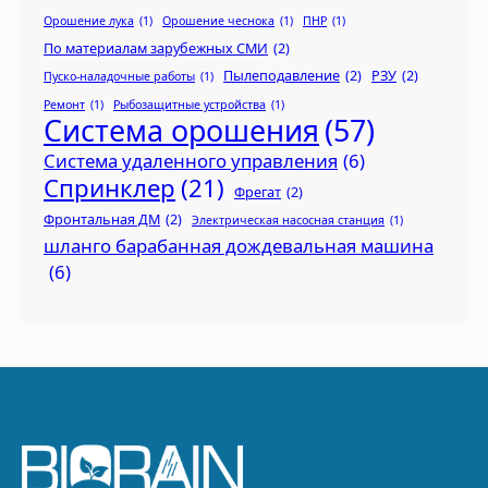
Орошение лука
(1)
Орошение чеснока
(1)
ПНР
(1)
По материалам зарубежных СМИ
(2)
Пылеподавление
(2)
РЗУ
(2)
Пуско-наладочные работы
(1)
Ремонт
(1)
Рыбозащитные устройства
(1)
Система орошения
(57)
Система удаленного управления
(6)
Спринклер
(21)
Фрегат
(2)
Фронтальная ДМ
(2)
Электрическая насосная станция
(1)
шланго барабанная дождевальная машина
(6)