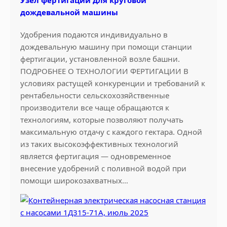
и
дождевальной машины
с
и
Удобрения подаются индивидуально в
с
дождевальную машину при помощи станции
т
фертигации, установленной возле башни.
е
ПОДРОБНЕЕ О ТЕХНОЛОГИИ ФЕРТИГАЦИИ В
м
условиях растущей конкуренции и требований к
ы
рентабельности сельскохозяйственные
о
производители все чаще обращаются к
р
технологиям, которые позволяют получать
о
максимальную отдачу с каждого гектара. Одной
ш
из таких высокоэффективных технологий
е
является фертигация — одновременное
н
внесение удобрений с поливной водой при
и
помощи широкозахватных…
я