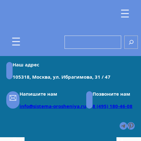
Перейти
к
содержимому
Search
Наш адрес
105318, Москва, ул. Ибрагимова, 31 / 47
Напишите нам
Позвоните нам
info@sistema-orosheniya.ru
8 (495) 180-46-08
Teleg
Pin
Месяц:
Февраль