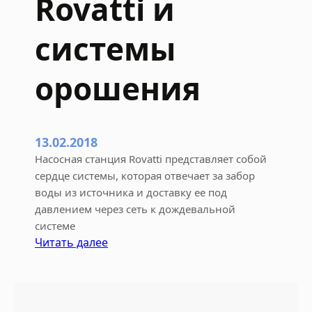
Rovatti и
и
н
системы
к
л
орошения
е
р
ы
13.02.2018
Насосная станция Rovatti представляет собой
сердце системы, которая отвечает за забор
воды из источника и доставку ее под
давлением через сеть к дождевальной
системе
:
Читать далее
Н
а
с
о