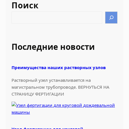
Поиск
с
н
S
ы
e
е
a
с
r
т
c
Последние новости
а
h
н
ц
Преимущества наших растворных узлов
и
и
Растворный узел устанавливается на
R
магистральном трубопроводе. ВЕРНУТЬСЯ НА
o
СТРАНИЦУ ФЕРТИГАЦИИ
v
a
t
t
i
Узел фертигации для круговой