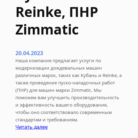
о
Reinke, ПНР
й
с
Zimmatic
т
а
н
ц
20.04.2023
и
Наша компания предлагает услуги по
и
модернизации дождевальных машин
и
различных марок, таких как Кубань и Reinke, а
д
также проведение пуско-наладочных работ
о
(ПНР) для машин марки Zimmatic. Мы
ж
поможем вам улучшить производительность
д
и эффективность вашего оборудования,
е
чтобы оно соответствовало современным
в
стандартам и требованиям.
а
:
Читать далее
л
М
ь