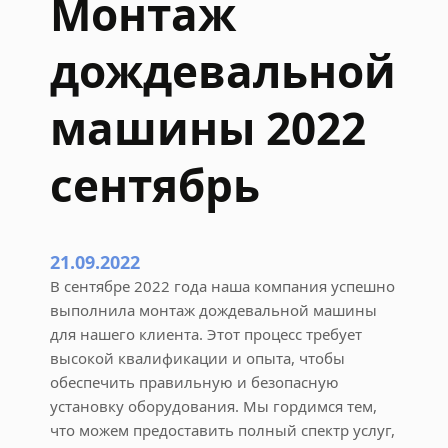
Монтаж
а
л
дождевальной
ь
н
о
машины 2022
й
м
сентябрь
а
ш
и
н
21.09.2022
ы
В сентябре 2022 года наша компания успешно
2
выполнила монтаж дождевальной машины
0
для нашего клиента. Этот процесс требует
2
высокой квалификации и опыта, чтобы
3
обеспечить правильную и безопасную
я
установку оборудования. Мы гордимся тем,
н
что можем предоставить полный спектр услуг,
в