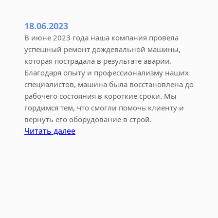
и
ю
18.06.2023
л
ь
В июне 2023 года наша компания провела
успешный ремонт дождевальной машины,
которая пострадала в результате аварии.
Благодаря опыту и профессионализму наших
специалистов, машина была восстановлена до
рабочего состояния в короткие сроки. Мы
гордимся тем, что смогли помочь клиенту и
вернуть его оборудование в строй.
:
Читать далее
Р
е
м
о
н
т
д