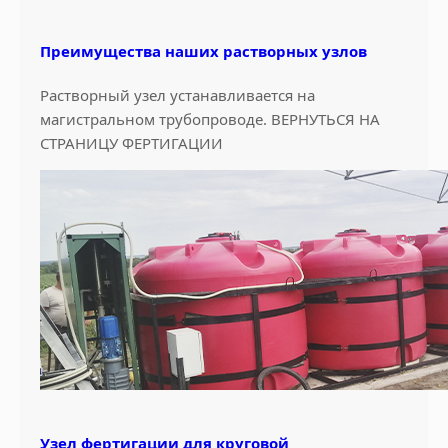
а
л
Преимущества наших растворных узлов
ь
н
Растворный узел устанавливается на
о
магистральном трубопроводе. ВЕРНУТЬСЯ НА
й
СТРАНИЦУ ФЕРТИГАЦИИ
м
а
ш
и
н
ы
2
0
2
1
с
е
н
Узел фертигации для круговой