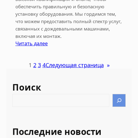
обеспечить правильную и безопасную
установку оборудования. Мы гордимся тем,
что можем предоставить полный спектр услуг,
связанных с дождевальными машинами,
включая их монтаж.
:
Читать далее
М
о
1
2
3
4
Следующая страница
»
н
т
а
Поиск
ж
д
S
о
e
ж
a
д
r
е
c
Последние новости
в
h