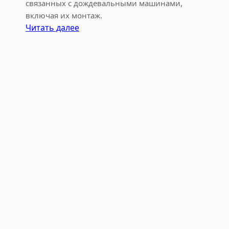
связанных с дождевальными машинами,
а
включая их монтаж.
р
:
Читать далее
ь
М
о
н
т
а
ж
д
о
ж
д
е
в
а
л
ь
н