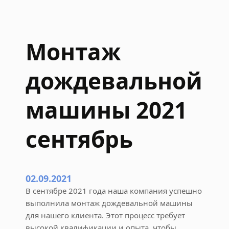
ь
н
о
Монтаж
й
м
дождевальной
а
ш
и
машины 2021
н
ы
сентябрь
2
0
2
2
02.09.2021
и
В сентябре 2021 года наша компания успешно
ю
выполнила монтаж дождевальной машины
л
для нашего клиента. Этот процесс требует
ь
высокой квалификации и опыта, чтобы