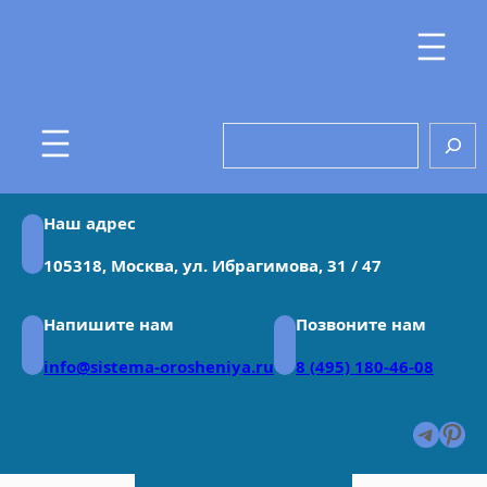
Перейти
к
содержимому
Search
Наш адрес
105318, Москва, ул. Ибрагимова, 31 / 47
Напишите нам
Позвоните нам
info@sistema-orosheniya.ru
8 (495) 180-46-08
Teleg
Pin
Метка: