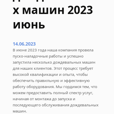
х машин 2023
с
л
е
июнь
а
в
а
р
14.06.2023
и
В июне 2023 года наша компания провела
и
пуско-наладочные работы и успешно
2
запустила несколько дождевальных машин
0
для наших клиентов. Этот процесс требует
2
высокой квалификации и опыта, чтобы
3
обеспечить правильную и эффективную
и
работу оборудования. Мы гордимся тем, что
ю
можем предоставить полный спектр услуг,
н
начиная от монтажа до запуска и
ь
последующего обслуживания дождевальных
машин.