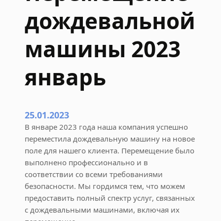
ь
дождевальной
н
ы
машины 2023
х
м
январь
а
ш
и
н
25.01.2023
К
В январе 2023 года наша компания успешно
у
переместила дождевальную машину на новое
б
поле для нашего клиента. Перемещение было
а
выполнено профессионально и в
н
соответствии со всеми требованиями
ь
безопасности. Мы гордимся тем, что можем
и
предоставить полный спектр услуг, связанных
R
с дождевальными машинами, включая их
e