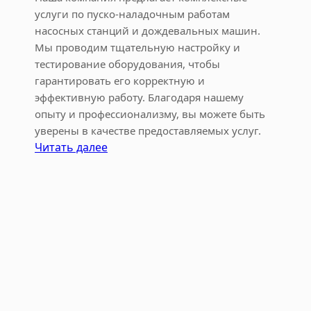
ь
услуги по пуско-наладочным работам
н
насосных станций и дождевальных машин.
ы
Мы проводим тщательную настройку и
х
тестирование оборудования, чтобы
м
гарантировать его корректную и
а
эффективную работу. Благодаря нашему
ш
опыту и профессионализму, вы можете быть
и
уверены в качестве предоставляемых услуг.
н
:
Читать далее
2
П
0
у
2
с
3
к
и
о
ю
-
н
н
ь
а
л