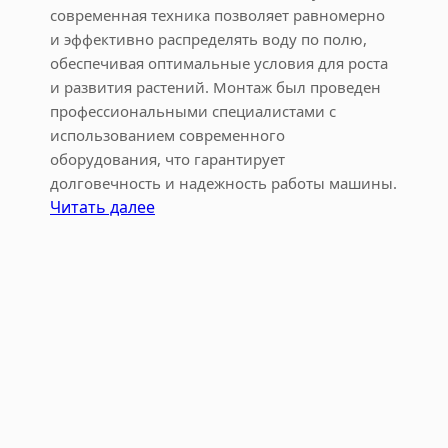
современная техника позволяет равномерно
и эффективно распределять воду по полю,
обеспечивая оптимальные условия для роста
и развития растений. Монтаж был проведен
профессиональными специалистами с
использованием современного
оборудования, что гарантирует
долговечность и надежность работы машины.
:
Читать далее
М
о
н
т
а
ж
д
о
ж
д