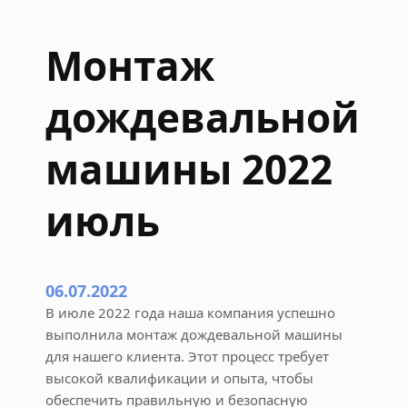
н
о
Монтаж
й
м
дождевальной
а
ш
и
машины 2022
н
ы
июль
2
0
2
2
06.07.2022
а
В июле 2022 года наша компания успешно
в
выполнила монтаж дождевальной машины
г
для нашего клиента. Этот процесс требует
у
высокой квалификации и опыта, чтобы
с
обеспечить правильную и безопасную