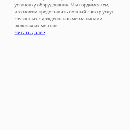
т
установку оборудования. Мы гордимся тем,
что можем предоставить полный спектр услуг,
связанных с дождевальными машинами,
включая их монтаж.
:
Читать далее
М
о
н
т
а
ж
д
о
ж
д
е
в
а
л