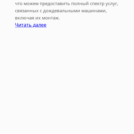
что можем предоставить полный спектр услуг,
ь
связанных с дождевальными машинами,
включая их монтаж.
:
Читать далее
М
о
н
т
а
ж
д
о
ж
д
е
в
а
л
ь