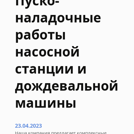
Пуско-
б
наладочные
о
т
ы
работы
з
а
насосной
п
у
станции и
с
к
д
дождевальной
о
ж
машины
д
е
в
а
23.04.2023
л
Наша компания предлагает комплексные