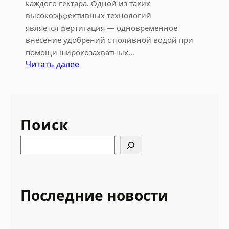
каждого гектара. Одной из таких
высокоэффективных технологий
является фертигация — одновременное
внесение удобрений с поливной водой при
помощи широкозахватных…
:
Читать далее
У
з
е
л
Поиск
ф
е
S
р
e
т
a
и
r
г
c
Последние новости
а
h
ц
и