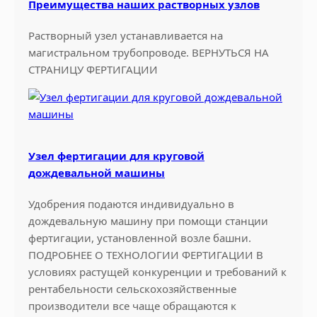
Преимущества наших растворных узлов
и
д
Растворный узел устанавливается на
л
магистральном трубопроводе. ВЕРНУТЬСЯ НА
я
СТРАНИЦУ ФЕРТИГАЦИИ
к
р
у
г
о
Узел фертигации для круговой
в
дождевальной машины
о
й
Удобрения подаются индивидуально в
д
дождевальную машину при помощи станции
о
фертигации, установленной возле башни.
ж
ПОДРОБНЕЕ О ТЕХНОЛОГИИ ФЕРТИГАЦИИ В
д
условиях растущей конкуренции и требований к
е
рентабельности сельскохозяйственные
в
производители все чаще обращаются к
а