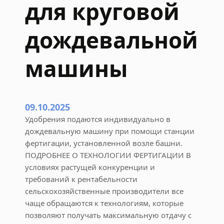
для круговой
о
р
дождевальной
н
ы
машины
х
у
з
л
09.10.2025
о
в
Удобрения подаются индивидуально в
дождевальную машину при помощи станции
фертигации, установленной возле башни.
ПОДРОБНЕЕ О ТЕХНОЛОГИИ ФЕРТИГАЦИИ В
условиях растущей конкуренции и
требований к рентабельности
сельскохозяйственные производители все
чаще обращаются к технологиям, которые
позволяют получать максимальную отдачу с