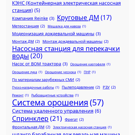
КЭНС (Контейнерная электрическая насосная
станция)
(5)
Круговые ДМ
(17)
Компания Reinke
(3)
Метеостанция
(2)
Мешалка для навоза
(1)
Модернизация дождевальной машины
(3)
Монтаж ДМ
(2)
Монтаж дождевальной машины
(2)
Насосная станция для перекачки
воды
(20)
Насос от ВОМ трактора
(3)
Орошение картофеля
(1)
Орошение лука
(1)
Орошение чеснока
(1)
ПНР
(1)
По материалам зарубежных СМИ
(2)
Пылеподавление
(2)
РЗУ
(2)
Пуско-наладочные работы
(1)
Ремонт
(1)
Рыбозащитные устройства
(1)
Система орошения
(57)
Система удаленного управления
(6)
Спринклер
(21)
Фрегат
(2)
Фронтальная ДМ
(2)
Электрическая насосная станция
(1)
шланго барабанная дождевальная машина