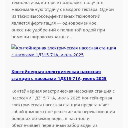
технологиям, которые позволяют получать
л
максимальную отдачу с каждого гектара. Одной
ь
из таких высокоэффективных технологий
н
является фертигация — одновременное
о
внесение удобрений с поливной водой при
й
помощи широкозахватных…
м
а
ш
и
н
Контейнерная электрическая насосная
ы
станция с насосами 1Д315-71А, июль 2025
Контейнерная электрическая насосная станция с
насосами 1Д315-71А, июль 2025 Контейнерная
электрическая насосная станция представляет
собой комплексное решение для перекачивания
больших объемов воды, в частности
обеспечивает первичный забор воды из