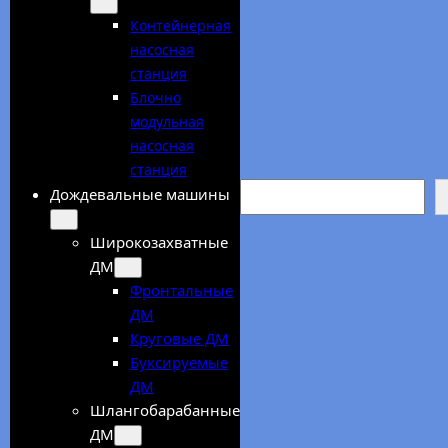
Контейнерная
насосная
станция
Блочно
модульная
насосная
станция
Search
Дождевальные машины
Широкозахватные
ДМ
Фронтальные
ДМ
Круговые ДМ
Буксируемые
ДМ
Шлангобарабанные
ДМ