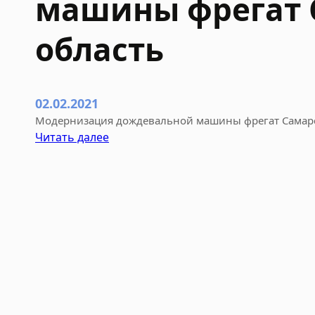
машины фрегат 
область
02.02.2021
Модернизация дождевальной машины фрегат Самарс
:
Читать далее
М
о
д
е
р
н
и
з
а
ц