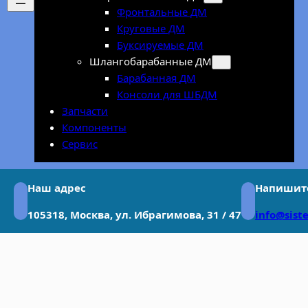
Фронтальные ДМ
Круговые ДМ
Буксируемые ДМ
Шлангобарабанные ДМ
Барабанная ДМ
Консоли для ШБДМ
Запчасти
Компоненты
Сервис
Наш адрес
Напишит
105318, Москва, ул. Ибрагимова, 31 / 47
info@sist