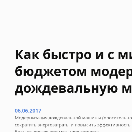
и
я
д
о
ж
д
е
Как быстро и с
в
а
бюджетом модер
л
ь
н
дождевальную 
о
й
м
а
06.06.2017
ш
Модернизация дождевальной машины (оросительной 
и
сократить энергозатраты и повысить эффективность 
н
больше урожая при меньших затратах.