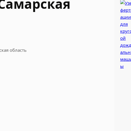
Самарская
кая область