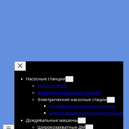
Перейти
к
содержимому
Насосные станции
Насос от ВОМ
Дизельные насосные станции
Электрические насосные стации
Контейнерная насосная станция
Блочно модульная насосная станция
Дождевальные машины
Широкозахватные ДМ