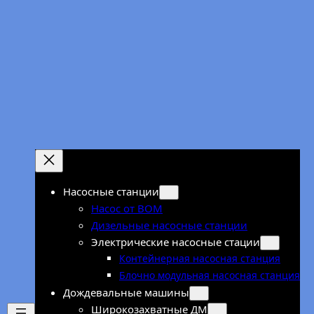
Перейти
к
содержимому
Насосные станции
Насос от ВОМ
Дизельные насосные станции
Электрические насосные стации
Контейнерная насосная станция
Блочно модульная насосная станция
Дождевальные машины
Широкозахватные ДМ