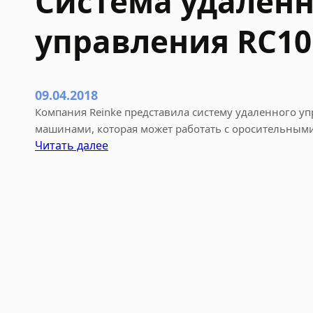
Система удаленн
управления RC10
09.04.2018
Компания Reinke представила систему удаленного
машинами, которая может работать с оросительным
:
Читать далее
С
и
с
т
е
м
а
у
д
а