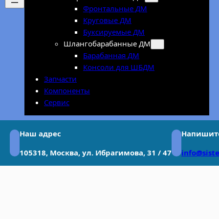
Фронтальные ДМ
Круговые ДМ
Буксируемые ДМ
Шлангобарабанные ДМ
Барабанная ДМ
Консоли для ШБДМ
Запчасти
Компоненты
Сервис
Наш адрес
Напишит
105318, Москва, ул. Ибрагимова, 31 / 47
info@sist