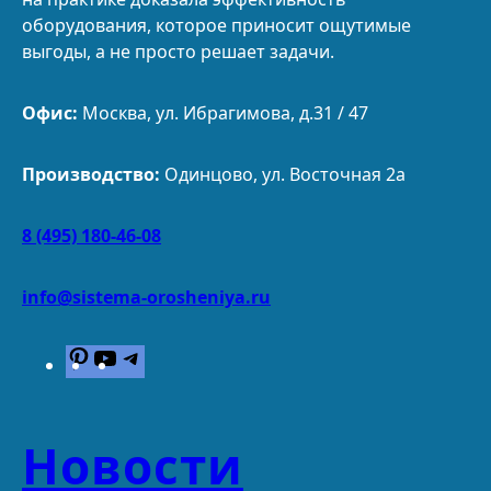
оборудования, которое приносит ощутимые
выгоды, а не просто решает задачи.
Офис:
Москва, ул. Ибрагимова, д.31 / 47
Производство:
Одинцово, ул. Восточная 2а
8 (495) 180-46-08
info@sistema-orosheniya.ru
P
Y
T
i
o
e
n
u
l
t
T
e
Новости
e
u
g
r
b
r