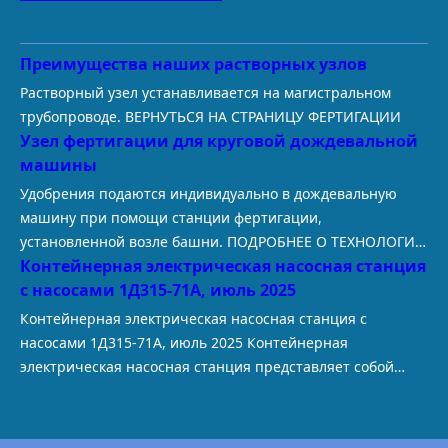
e
e
a
s
m
Преимущества наших растворных узлов
t
Растворный узел устанавливается на магистральном
трубопроводе. ВЕРНУТЬСЯ НА СТРАНИЦУ ФЕРТИГАЦИИ
Узел фертигации для круговой дождевальной
машины
Удобрения подаются индивидуально в дождевальную
машину при помощи станции фертигации,
установленной возле башни. ПОДРОБНЕЕ О ТЕХНОЛОГИИ
Контейнерная электрическая насосная станция
ФЕРТИГАЦИИ В условиях растущей конкуренции и
с насосами 1Д315-71А, июль 2025
требований к рентабельности сельскохозяйственные
производители все чаще обращаются к технологиям,
Контейнерная электрическая насосная станция с
которые позволяют получать максимальную отдачу с
насосами 1Д315-71А, июль 2025 Контейнерная
каждого гектара. Одной из таких высокоэффективных
электрическая насосная станция представляет собой
технологий является фертигация — одновременное
комплексное решение для перекачивания больших
внесение удобрений с поливной водой при помощи
объемов воды, в частности обеспечивает первичный
широкозахватных…
забор воды из открытого водоема и обеспечивает ее