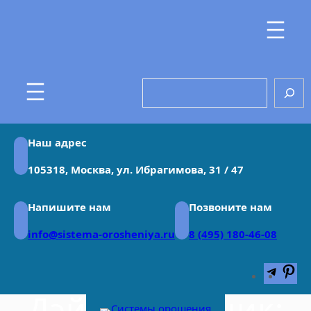
Перейти
к
содержимому
Search
Наш адрес
105318, Москва, ул. Ибрагимова, 31 / 47
Напишите нам
Позвоните нам
info@sistema-orosheniya.ru
8 (495) 180-46-08
Teleg
Pin
Дэйв Старощик: