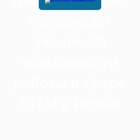
показывает
учащимся
возможности
работы в сфере
STEM в Reinke