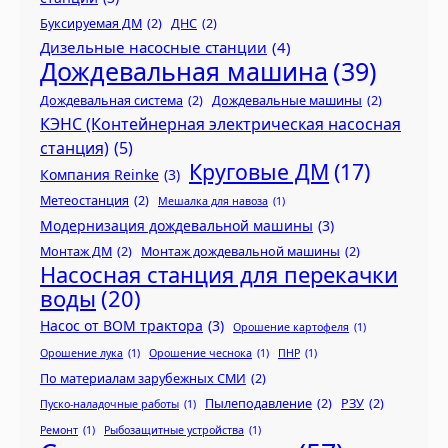
Буксируемая ДМ
(2)
ДНС
(2)
Дизельные насосные станции
(4)
Дождевальная машина
(39)
Дождевальная система
(2)
Дождевальные машины
(2)
КЭНС (Контейнерная электрическая насосная
станция)
(5)
Круговые ДМ
(17)
Компания Reinke
(3)
Метеостанция
(2)
Мешалка для навоза
(1)
Модернизация дождевальной машины
(3)
Монтаж ДМ
(2)
Монтаж дождевальной машины
(2)
Насосная станция для перекачки
воды
(20)
Насос от ВОМ трактора
(3)
Орошение картофеля
(1)
Орошение лука
(1)
Орошение чеснока
(1)
ПНР
(1)
По материалам зарубежных СМИ
(2)
Пылеподавление
(2)
РЗУ
(2)
Пуско-наладочные работы
(1)
Ремонт
(1)
Рыбозащитные устройства
(1)