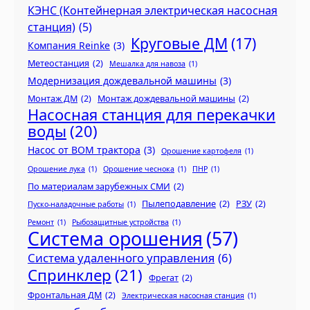
КЭНС (Контейнерная электрическая насосная
станция)
(5)
Круговые ДМ
(17)
Компания Reinke
(3)
Метеостанция
(2)
Мешалка для навоза
(1)
Модернизация дождевальной машины
(3)
Монтаж ДМ
(2)
Монтаж дождевальной машины
(2)
Насосная станция для перекачки
воды
(20)
Насос от ВОМ трактора
(3)
Орошение картофеля
(1)
Орошение лука
(1)
Орошение чеснока
(1)
ПНР
(1)
По материалам зарубежных СМИ
(2)
Пылеподавление
(2)
РЗУ
(2)
Пуско-наладочные работы
(1)
Ремонт
(1)
Рыбозащитные устройства
(1)
Система орошения
(57)
Система удаленного управления
(6)
Спринклер
(21)
Фрегат
(2)
Фронтальная ДМ
(2)
Электрическая насосная станция
(1)