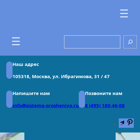
Перейти
к
содержимому
Search
Наш адрес
105318, Москва, ул. Ибрагимова, 31 / 47
Напишите нам
Позвоните нам
info@sistema-orosheniya.ru
8 (495) 180-46-08
Teleg
Pin