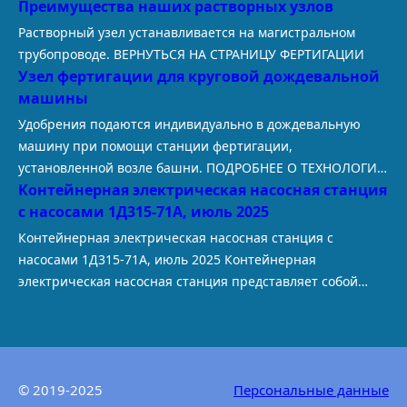
Преимущества наших растворных узлов
t
Растворный узел устанавливается на магистральном
трубопроводе. ВЕРНУТЬСЯ НА СТРАНИЦУ ФЕРТИГАЦИИ
Узел фертигации для круговой дождевальной
машины
Удобрения подаются индивидуально в дождевальную
машину при помощи станции фертигации,
установленной возле башни. ПОДРОБНЕЕ О ТЕХНОЛОГИИ
Контейнерная электрическая насосная станция
ФЕРТИГАЦИИ В условиях растущей конкуренции и
с насосами 1Д315-71А, июль 2025
требований к рентабельности сельскохозяйственные
производители все чаще обращаются к технологиям,
Контейнерная электрическая насосная станция с
которые позволяют получать максимальную отдачу с
насосами 1Д315-71А, июль 2025 Контейнерная
каждого гектара. Одной из таких высокоэффективных
электрическая насосная станция представляет собой
технологий является фертигация — одновременное
комплексное решение для перекачивания больших
внесение удобрений с поливной водой при помощи
объемов воды, в частности обеспечивает первичный
широкозахватных…
забор воды из открытого водоема и обеспечивает ее
бесперебойное перемещение непосредственно
© 2019-2025
Персональные данные
потребителю. При необходимости осуществления