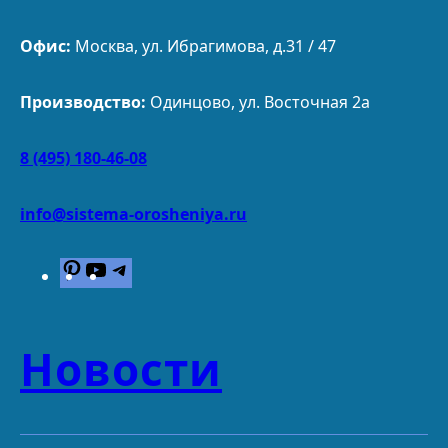
Офис:
Москва, ул. Ибрагимова, д.31 / 47
Производство:
Одинцово, ул. Восточная 2а
8 (495) 180-46-08
info@sistema-orosheniya.ru
P
Y
T
i
o
e
n
u
l
t
T
e
Новости
e
u
g
r
b
r
e
e
a
s
m