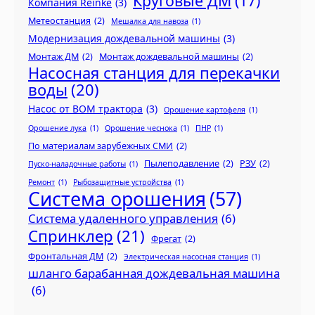
Круговые ДМ
(17)
Компания Reinke
(3)
Метеостанция
(2)
Мешалка для навоза
(1)
Модернизация дождевальной машины
(3)
Монтаж ДМ
(2)
Монтаж дождевальной машины
(2)
Насосная станция для перекачки
воды
(20)
Насос от ВОМ трактора
(3)
Орошение картофеля
(1)
Орошение лука
(1)
Орошение чеснока
(1)
ПНР
(1)
По материалам зарубежных СМИ
(2)
Пылеподавление
(2)
РЗУ
(2)
Пуско-наладочные работы
(1)
Ремонт
(1)
Рыбозащитные устройства
(1)
Система орошения
(57)
Система удаленного управления
(6)
Спринклер
(21)
Фрегат
(2)
Фронтальная ДМ
(2)
Электрическая насосная станция
(1)
шланго барабанная дождевальная машина
(6)