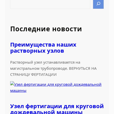
S
e
a
r
c
Последние новости
h
Преимущества наших
растворных узлов
Растворный узел устанавливается на
магистральном трубопроводе. ВЕРНУТЬСЯ НА
СТРАНИЦУ ФЕРТИГАЦИИ
Узел фертигации для круговой
дождевальной машины