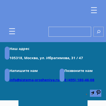
Перейти
к
содержимому
Search
Наш адрес
105318, Москва, ул. Ибрагимова, 31 / 47
Напишите нам
Позвоните нам
info@sistema-orosheniya.ru
8 (495) 180-46-08
Teleg
Pin
Монтаж