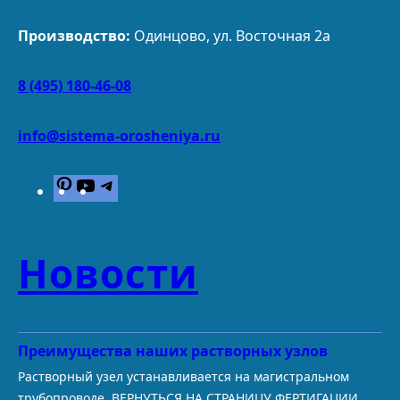
Производство:
Одинцово, ул. Восточная 2а
8 (495) 180-46-08
info@sistema-orosheniya.ru
P
Y
T
i
o
e
n
u
l
t
T
e
Новости
e
u
g
r
b
r
e
e
a
s
m
Преимущества наших растворных узлов
t
Растворный узел устанавливается на магистральном
трубопроводе. ВЕРНУТЬСЯ НА СТРАНИЦУ ФЕРТИГАЦИИ