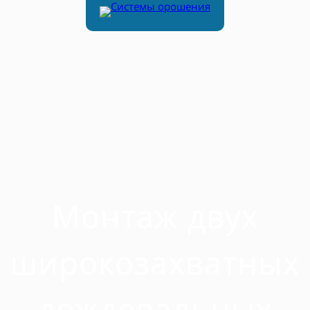
Монтаж двух
широкозахватных
дождевальных