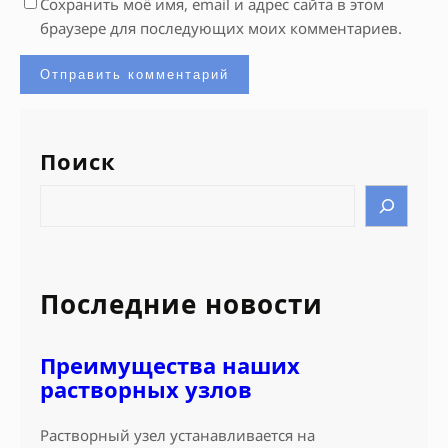
Сохранить моё имя, email и адрес сайта в этом
браузере для последующих моих комментариев.
Поиск
S
e
a
r
c
Последние новости
h
Преимущества наших
растворных узлов
Растворный узел устанавливается на