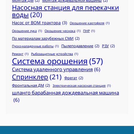
Монтаж ДМ
(2)
Монтаж дождевальной машины
(2)
Насосная станция для перекачки
воды
(20)
Насос от ВОМ трактора
(3)
Орошение картофеля
(1)
Орошение лука
(1)
Орошение чеснока
(1)
ПНР
(1)
По материалам зарубежных СМИ
(2)
Пылеподавление
(2)
РЗУ
(2)
Пуско-наладочные работы
(1)
Ремонт
(1)
Рыбозащитные устройства
(1)
Система орошения
(57)
Система удаленного управления
(6)
Спринклер
(21)
Фрегат
(2)
Фронтальная ДМ
(2)
Электрическая насосная станция
(1)
шланго барабанная дождевальная машина
(6)