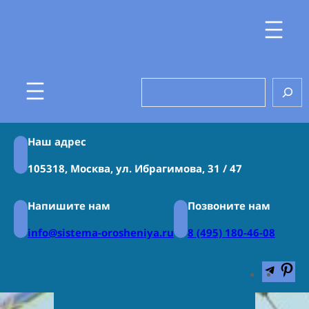
Перейти
к
содержимому
Search
Наш адрес
105318, Москва, ул. Ибрагимова, 31 / 47
Напишите нам
Позвоните нам
info@sistema-orosheniya.ru
8 (495) 180-46-08
Teleg
Pin