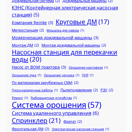
Дождевальная система
(2)
Дождевальные машины
(2)
КЭНС (Контейнерная электрическая насосная
станция)
(5)
Круговые ДМ
(17)
Компания Reinke
(3)
Метеостанция
(2)
Мешалка для навоза
(1)
Модернизация дождевальной машины
(3)
Монтаж ДМ
(2)
Монтаж дождевальной машины
(2)
Насосная станция для перекачки
воды
(20)
Насос от ВОМ трактора
(3)
Орошение картофеля
(1)
Орошение лука
(1)
Орошение чеснока
(1)
ПНР
(1)
По материалам зарубежных СМИ
(2)
Пылеподавление
(2)
РЗУ
(2)
Пуско-наладочные работы
(1)
Ремонт
(1)
Рыбозащитные устройства
(1)
Система орошения
(57)
Система удаленного управления
(6)
Спринклер
(21)
Фрегат
(2)
Фронтальная ДМ
(2)
Электрическая насосная станция
(1)