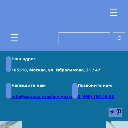
Перейти
к
содержимому
Search
Наш адрес
105318, Москва, ул. Ибрагимова, 31 / 47
Напишите нам
Позвоните нам
info@sistema-orosheniya.ru
8 (495) 180-46-08
Teleg
Pin