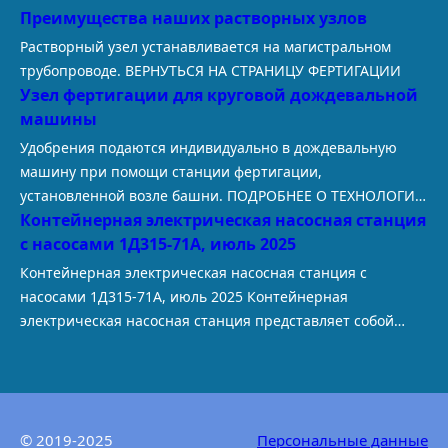
Преимущества наших растворных узлов
t
Растворный узел устанавливается на магистральном
трубопроводе. ВЕРНУТЬСЯ НА СТРАНИЦУ ФЕРТИГАЦИИ
Узел фертигации для круговой дождевальной
машины
Удобрения подаются индивидуально в дождевальную
машину при помощи станции фертигации,
установленной возле башни. ПОДРОБНЕЕ О ТЕХНОЛОГИИ
Контейнерная электрическая насосная станция
ФЕРТИГАЦИИ В условиях растущей конкуренции и
с насосами 1Д315-71А, июль 2025
требований к рентабельности сельскохозяйственные
производители все чаще обращаются к технологиям,
Контейнерная электрическая насосная станция с
которые позволяют получать максимальную отдачу с
насосами 1Д315-71А, июль 2025 Контейнерная
каждого гектара. Одной из таких высокоэффективных
электрическая насосная станция представляет собой
технологий является фертигация — одновременное
комплексное решение для перекачивания больших
внесение удобрений с поливной водой при помощи
объемов воды, в частности обеспечивает первичный
широкозахватных…
забор воды из открытого водоема и обеспечивает ее
бесперебойное перемещение непосредственно
© 2019-2025
Персональные данные
потребителю. При необходимости осуществления