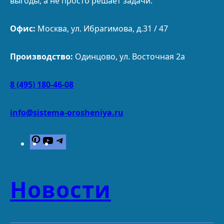
выгоды, а не просто решает задачи.
Офис:
Москва, ул. Ибрагимова, д.31 / 47
Производство:
Одинцово, ул. Восточная 2а
8 (495) 180-46-08
info@sistema-orosheniya.ru
P
Y
T
i
o
e
n
u
l
t
T
e
Новости
e
u
g
r
b
r
e
e
a
s
m