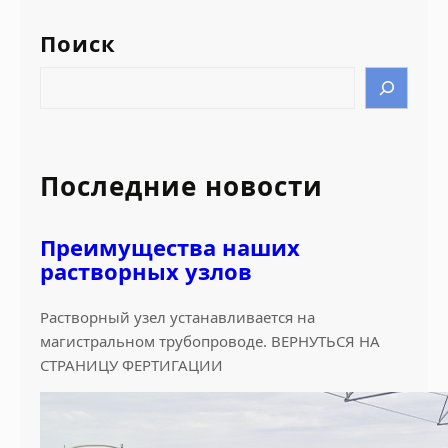
Поиск
S
e
a
r
c
Последние новости
h
Преимущества наших
растворных узлов
Растворный узел устанавливается на
магистральном трубопроводе. ВЕРНУТЬСЯ НА
СТРАНИЦУ ФЕРТИГАЦИИ