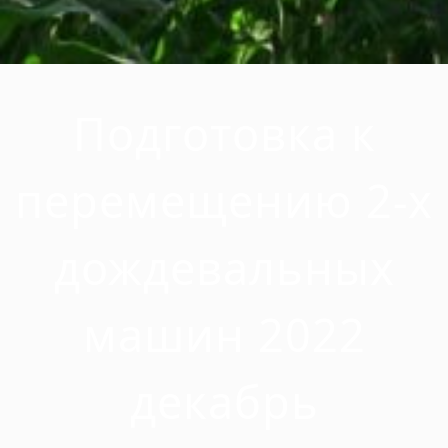
Подготовка к
перемещению 2-х
дождевальных
машин 2022
декабрь