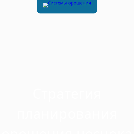
Стратегия
планирования
орошения чеснока