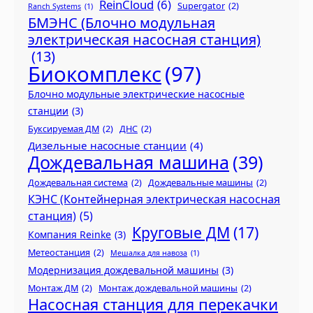
ReinCloud
(6)
Supergator
(2)
Ranch Systems
(1)
БМЭНС (Блочно модульная
электрическая насосная станция)
(13)
Биокомплекс
(97)
Блочно модульные электрические насосные
станции
(3)
Буксируемая ДМ
(2)
ДНС
(2)
Дизельные насосные станции
(4)
Дождевальная машина
(39)
Дождевальная система
(2)
Дождевальные машины
(2)
КЭНС (Контейнерная электрическая насосная
станция)
(5)
Круговые ДМ
(17)
Компания Reinke
(3)
Метеостанция
(2)
Мешалка для навоза
(1)
Модернизация дождевальной машины
(3)
Монтаж ДМ
(2)
Монтаж дождевальной машины
(2)
Насосная станция для перекачки