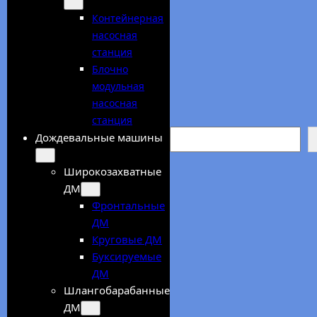
Контейнерная
насосная
станция
Блочно
модульная
насосная
станция
Search
Дождевальные машины
Широкозахватные
ДМ
Фронтальные
ДМ
Круговые ДМ
Буксируемые
ДМ
Шлангобарабанные
ДМ