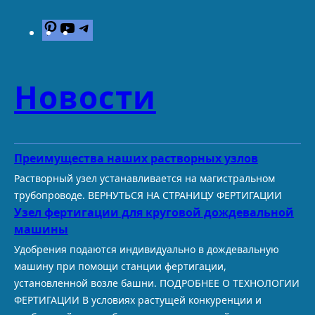
P
Y
T
i
o
e
n
u
l
t
T
e
Новости
e
u
g
r
b
r
e
e
a
s
m
Преимущества наших растворных узлов
t
Растворный узел устанавливается на магистральном
трубопроводе. ВЕРНУТЬСЯ НА СТРАНИЦУ ФЕРТИГАЦИИ
Узел фертигации для круговой дождевальной
машины
Удобрения подаются индивидуально в дождевальную
машину при помощи станции фертигации,
установленной возле башни. ПОДРОБНЕЕ О ТЕХНОЛОГИИ
ФЕРТИГАЦИИ В условиях растущей конкуренции и