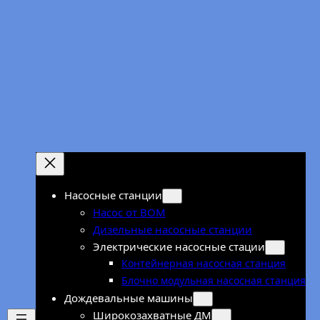
Перейти
к
содержимому
Насосные станции
Насос от ВОМ
Дизельные насосные станции
Электрические насосные стации
Контейнерная насосная станция
Блочно модульная насосная станция
Дождевальные машины
Широкозахватные ДМ