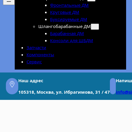
Фронтальные ДМ
Круговые ДМ
Буксируемые ДМ
Шлангобарабанные ДМ
Барабанная ДМ
Консоли для ШБДМ
Запчасти
Компоненты
Сервис
Наш адрес
Напиш
105318, Москва, ул. Ибрагимова, 31 / 47
info@s