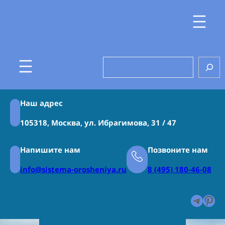
Перейти
к
содержимому
Search
Наш адрес
105318, Москва, ул. Ибрагимова, 31 / 47
Напишите нам
Позвоните нам
info@sistema-orosheniya.ru
8 (495) 180-46-08
Teleg
Pin