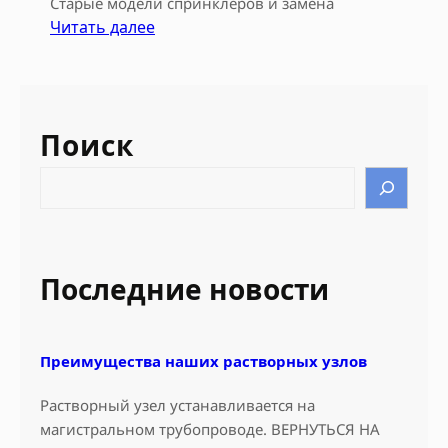
Старые модели спринклеров и замена
:
Читать далее
С
н
я
т
Поиск
ы
е
S
с
e
п
a
р
r
о
c
Последние новости
и
h
з
в
Преимущества наших растворных узлов
о
д
Растворный узел устанавливается на
с
магистральном трубопроводе. ВЕРНУТЬСЯ НА
т