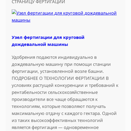
СТРАНИЦУ ФЕРТИГАЦИИ
в
а
с
п
р
Узел фертигации для круговой
и
дождевальной машины
н
к
Удобрения подаются индивидуально в
л
дождевальную машину при помощи станции
е
фертигации, установленной возле башни.
р
ПОДРОБНЕЕ О ТЕХНОЛОГИИ ФЕРТИГАЦИИ В
ы
условиях растущей конкуренции и требований к
рентабельности сельскохозяйственные
производители все чаще обращаются к
технологиям, которые позволяют получать
максимальную отдачу с каждого гектара. Одной
из таких высокоэффективных технологий
является фертигация — одновременное