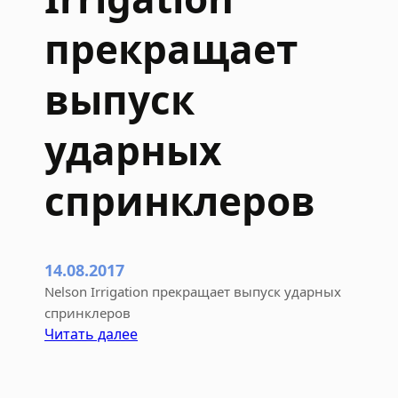
k
прекращает
e
в
выпуск
К
у
р
ударных
с
к
спринклеров
о
й
о
б
14.08.2017
л
Nelson Irrigation прекращает выпуск ударных
а
спринклеров
с
:
Читать далее
т
N
и
e
:
l