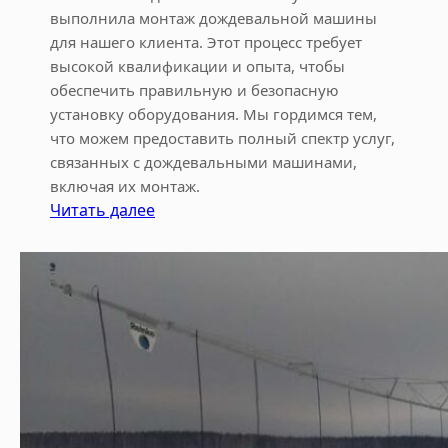
выполнила монтаж дождевальной машины
для нашего клиента. Этот процесс требует
высокой квалификации и опыта, чтобы
обеспечить правильную и безопасную
установку оборудования. Мы гордимся тем,
что можем предоставить полный спектр услуг,
связанных с дождевальными машинами,
включая их монтаж.
:
Читать далее
М
о
н
т
а
ж
д
о
ж