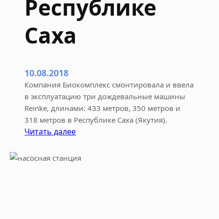
Республике
1
9
Саха
ф
е
в
р
10.08.2018
а
Компания Биокомплекс смонтировала и ввела
л
в эксплуатацию три дождевальные машины
ь
Reinke, длинами: 433 метров, 350 метров и
318 метров в Республике Саха (Якутия).
:
Читать далее
З
а
п
у
с
к
д