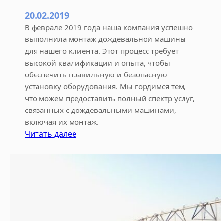
м
20.02.2019
а
В феврале 2019 года наша компания успешно
й
выполнила монтаж дождевальной машины
для нашего клиента. Этот процесс требует
высокой квалификации и опыта, чтобы
обеспечить правильную и безопасную
установку оборудования. Мы гордимся тем,
что можем предоставить полный спектр услуг,
связанных с дождевальными машинами,
включая их монтаж.
:
Читать далее
М
о
н
т
а
ж
д