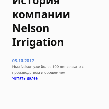
История
й
компании
с
т
а
Nelson
н
ц
Irrigation
и
и
к
д
03.10.2017
о
Имя Nelson уже более 100 лет связано с
ж
производством и орошением.
д
:
Читать далее
е
И
в
с
а
т
л
о
ь
р