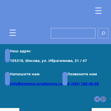
Перейти
к
содержимому
Search
Наш адрес
105318, Москва, ул. Ибрагимова, 31 / 47
Напишите нам
Позвоните нам
info@sistema-orosheniya.ru
8 (495) 180-46-08
Teleg
Pin