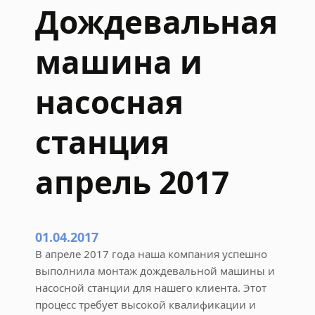
е
Дождевальная
в
а
машина и
л
ь
н
насосная
о
й
станция
м
а
апрель 2017
ш
и
н
ы
01.04.2017
2
0
В апреле 2017 года наша компания успешно
1
выполнила монтаж дождевальной машины и
7
насосной станции для нашего клиента. Этот
и
процесс требует высокой квалификации и