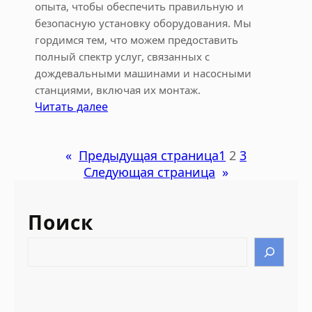
ю
опыта, чтобы обеспечить правильную и
н
безопасную установку оборудования. Мы
ь
гордимся тем, что можем предоставить
полный спектр услуг, связанных с
дождевальными машинами и насосными
станциями, включая их монтаж.
:
Читать далее
Д
о
«
Предыдущая страница
1
2
3
ж
Следующая страница
»
д
е
в
Поиск
а
л
S
ь
e
н
a
а
r
я
c