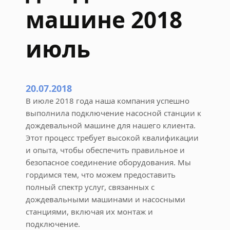
машине 2018
с
п
у
июль
б
л
и
к
20.07.2018
е
В июле 2018 года наша компания успешно
С
выполнила подключение насосной станции к
а
дождевальной машине для нашего клиента.
х
Этот процесс требует высокой квалификации
а
и опыта, чтобы обеспечить правильное и
безопасное соединение оборудования. Мы
гордимся тем, что можем предоставить
полный спектр услуг, связанных с
дождевальными машинами и насосными
станциями, включая их монтаж и
подключение.