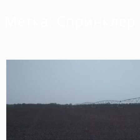
Метка:
Спринклер