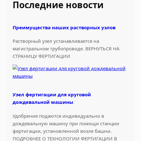
Последние новости
м
h
а
ш
Преимущества наших растворных узлов
и
н
Растворный узел устанавливается на
а
магистральном трубопроводе. ВЕРНУТЬСЯ НА
и
СТРАНИЦУ ФЕРТИГАЦИИ
н
а
с
о
с
Узел фертигации для круговой
н
дождевальной машины
а
я
Удобрения подаются индивидуально в
с
дождевальную машину при помощи станции
т
фертигации, установленной возле башни.
а
ПОДРОБНЕЕ О ТЕХНОЛОГИИ ФЕРТИГАЦИИ В
н