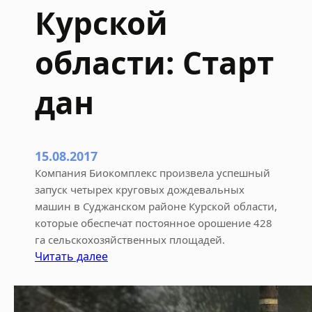
r
Курской
i
g
области: Старт
a
t
i
дан
o
n
15.08.2017
Компания Биокомплекс произвела успешный
запуск четырех круговых дождевальных
машин в Суджанском районе Курской области,
которые обеспечат постоянное орошение 428
га сельскохозяйственных площадей.
:
Читать далее
Д
о
ж