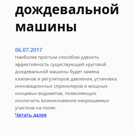
а
дождевальной
щ
а
машины
е
т
в
ы
06.07.2017
п
Наиболее простым способом удвоить
у
эффективность существующей круговой
с
дождевальной машины будет замена
к
клапанов и регуляторов давления, установка
у
инновационных спринклеров и мощных
д
концевых водометов, позволяющих
а
исключить возникновение неорошаемых
р
участков на полях.
н
:
Читать далее
ы
К
х
а
с