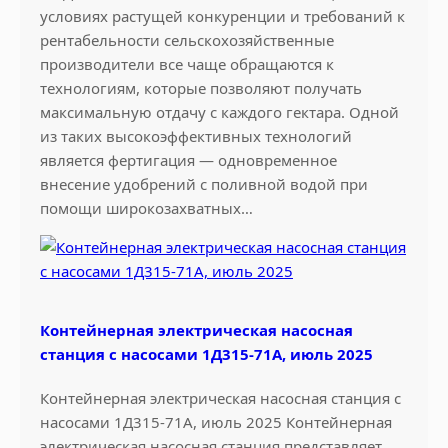
условиях растущей конкуренции и требований к
ц
рентабельности сельскохозяйственные
и
производители все чаще обращаются к
я
технологиям, которые позволяют получать
а
максимальную отдачу с каждого гектара. Одной
п
из таких высокоэффективных технологий
р
является фертигация — одновременное
е
внесение удобрений с поливной водой при
л
помощи широкозахватных…
ь
2
0
1
7
Контейнерная электрическая насосная
станция с насосами 1Д315-71А, июль 2025
Контейнерная электрическая насосная станция с
насосами 1Д315-71А, июль 2025 Контейнерная
электрическая насосная станция представляет