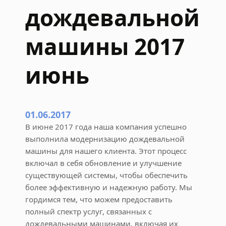
е
дождевальной
в
а
машины 2017
л
ь
июнь
н
о
й
м
01.06.2017
а
ш
В июне 2017 года наша компания успешно
и
выполнила модернизацию дождевальной
н
машины для нашего клиента. Этот процесс
ы
включал в себя обновление и улучшение
существующей системы, чтобы обеспечить
более эффективную и надежную работу. Мы
гордимся тем, что можем предоставить
полный спектр услуг, связанных с
дождевальными машинами, включая их